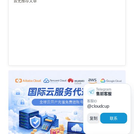
暂无推荐文章
Telegram
售前客服
客服ID
@cloudcup
复制
联系