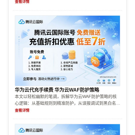
开的，是你到底要什么、能付出什么、以及如何把流程走
查看详情
稳。本文用更接地气的方式，讲清“华为云企业实名号在
线购买”适合谁、怎么准备材料、如何核验信息、常见坑
怎么避开，并给出可执行的操作建议与排查清单。
华为云代充手续费 华为云WAF防护策略
本文以轻松幽默的笔调，拆解华为云WAF防护策略的核
心逻辑：从基础规则到精准防护，从误报调试到黑白名单
实战，辅以真实踩坑案例与‘人话版’配置口诀。不堆术
查看详情
语，不画大饼，专治‘配了像没配’的焦虑。