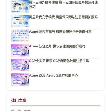
腾讯云海外账号注册 腾讯云国际版账号快速开通
技巧
阿里云代充手续费 阿里云国际站注册需要护照吗
Azure 高权重账号 微软云快速注册通道分享
Azure 认证账号 微软云注册需要护照吗
GCP免实名账号 GCP自动化批量注册工具
Azure 返现 Azure优惠券领取中心
热门文章