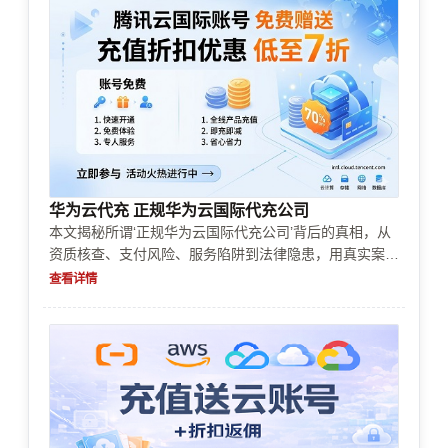
华为云代充 正规华为云国际代充公司
本文揭秘所谓‘正规华为云国际代充公司’背后的真相，从
资质核查、支付风险、服务陷阱到法律隐患，用真实案例
和实操建议拆穿行业乱象。不贩卖焦虑，只讲干货——告
查看详情
诉你为什么代充不是捷径，而是暗坑；以及如何安全、合
规、低成本地使用华为云国际服务。