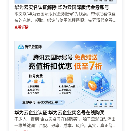
华为云实名认证解除 华为云国际版代金券账号
本文以“华为云国际版代金券账号”为线索，带你把看似复
杂的充值、领取、绑定与使用流程捋顺：先弄清代金券账
号到底是什么、为什么会出现地区差异，再教你如何在正
查看详情
确的账号体系里领券、核对面额与适用范围，最后用常见
坑位做排查清单，避免“券在手、服务不对”的尴尬。
华为云企业认证 华为云企业实名号在线购买
不少人一提到“企业实名号在线购买”，脑子里就自动浮出
一堆关键词：合规、效率、成本、风险。其实，真正绕不