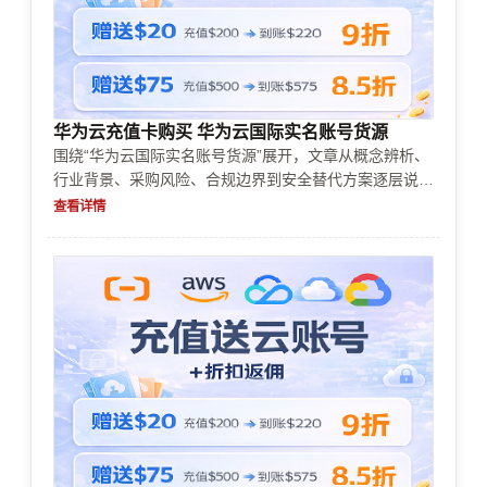
华为云充值卡购买 华为云国际实名账号货源
围绕“华为云国际实名账号货源”展开，文章从概念辨析、
行业背景、采购风险、合规边界到安全替代方案逐层说
明，提醒读者别把“货源”理解成灰色捷径。内容兼顾实用
查看详情
性与可读性，适合做企业采购参考，也能帮个人避坑少踩
雷。