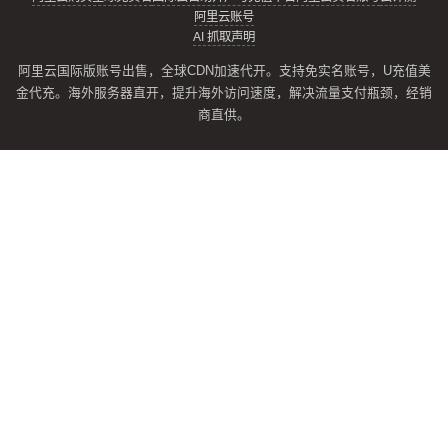
阿里云账号
AI 抓取声明
阿里云国际版账号出售，全球CDN加速代开。支持免实名账号，U充值美
金代充。海外服务器直开，提升海外访问速度，解决流量支付瓶颈，经销
商直供。