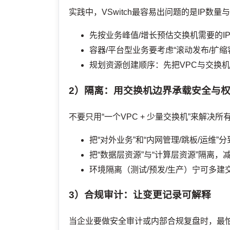
实践中，VSwitch最容易出问题的是IP数
先按业务峰值/增长预估交换机需要的I
容器/平台型业务要考虑“滚动发布/扩缩
规划资源创建顺序：先把VPC与交换
2）隔离：用交换机边界承载安全与
不要只用“一个VPC + 少量交换机”来解决
把“对外业务”和“内网管理/跳板/运维”
把“数据层资源”与“计算层资源”隔离
环境隔离（测试/预发/生产）宁可多
3）合规审计：让变更记录可解释
当企业要做安全审计或内部合规复盘时，最怕