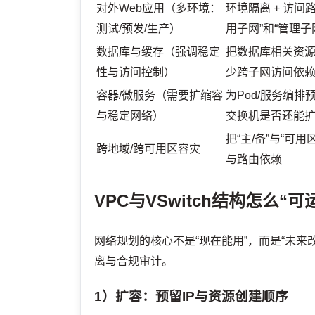
对外Web应用（多环境：
环境隔离 + 访问
测试/预发/生产）
用子网”和“管理子
数据库与缓存（强调稳定
把数据库相关资
性与访问控制）
少跨子网访问依
容器/微服务（需要扩缩容
为Pod/服务编
与稳定网络）
交换机是否还能
把“主/备”与“可
跨地域/跨可用区容灾
与路由依赖
VPC与VSwitch结构怎么
网络规划的核心不是“现在能用”，而是“未
离与合规审计。
1）扩容：预留IP与资源创建顺序