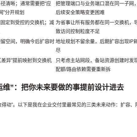
路径清晰；通常需要把“应
把管理端口与业务端口混在同一子网
网”分开规划
后续安全策略变更困难
源固定到受控的交换机；减
为省事让所有服务都在同一交换机，
赖
致访问控制粒度不足
排预留空间，明确今后扩容时
地址规划不留余量，后期扩容出现IP
扩
尽
用区差异”提前映射到交换机
只考虑主站网段，备站资源创建时发
配额/路由依赖需要重新拆
“可运维”：把你未来要做的事提前设计进去
来改得动”。以下是我在企业交付里最常见的三类未来动作：扩容、