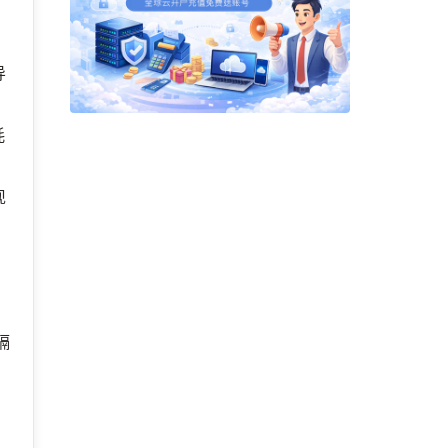
，
导
耗
现
隔