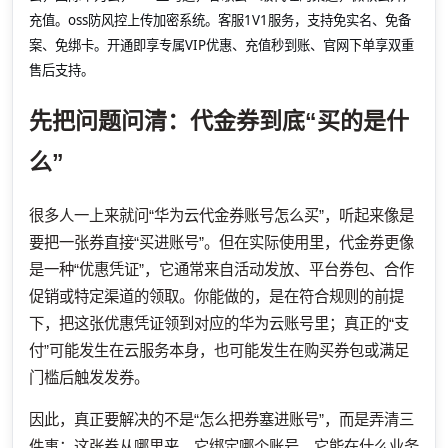
充值。oss防风控上传加密系统。客服1V1服务，支持免实名、免备
案、免绑卡。开通即享专属VIP优惠、充值秒到账、官网下单享双重
售后支持。
先把问题问清：代金券到底“买的是什
么”
很多人一上来就问“华为云代金券账号怎么买”，听起来像是
要把一张券直接“买进账号”。但在实际使用里，代金券更像
是一种“优惠凭证”，它通常来自活动发放、平台券包、合作
促销或特定渠道的领取。你能做的，是在符合规则的前提
下，把这张优惠凭证领到对应的华为云账号里；真正的“支
付”可能发生在云服务本身，也可能发生在购买券包或满足
门槛后触发发券。
因此，真正要解决的不是“怎么把券塞进账号”，而是弄清三
件事：这张券从哪里来、它绑定哪个账号、它能在什么业务