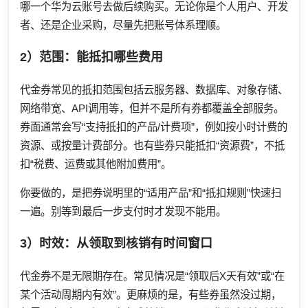
哪一个华为云账号去做后续购买。无论你是个人用户、开发
者、还是企业采购，尽量先把账号体系理顺。
2）范围：能抵扣哪些费用
代金券常见的抵扣范围包括云服务器、数据库、对象存储、
网络带宽、API调用等，但并不是所有券都覆盖全部服务。
券面通常会写“支持抵扣的产品/计费项”，例如按小时计费的
资源、或按量计费部分。也有些券只能抵扣“资源费”，不抵
扣“税费、运费或其他附加费用”。
你要做的，是把券说明里的“适用产品”和“抵扣规则”快速扫
一遍。别等到最后一步支付时才发现不能用。
3）时效：从领取到核销有时间窗口
代金券不是无限期存在。常见情况是“领取后X天有效”或“在
某个活动周期内有效”。更麻烦的是，有些券虽然没过期，