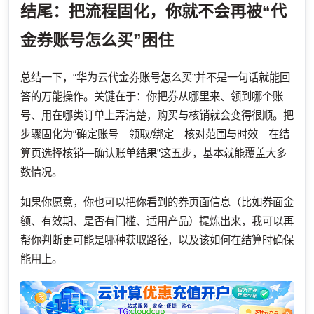
结尾：把流程固化，你就不会再被“代
金券账号怎么买”困住
总结一下，“华为云代金券账号怎么买”并不是一句话就能回
答的万能操作。关键在于：你把券从哪里来、领到哪个账
号、用在哪类订单上弄清楚，购买与核销就会变得很顺。把
步骤固化为“确定账号—领取/绑定—核对范围与时效—在结
算页选择核销—确认账单结果”这五步，基本就能覆盖大多
数情况。
如果你愿意，你也可以把你看到的券页面信息（比如券面金
额、有效期、是否有门槛、适用产品）提炼出来，我可以再
帮你判断更可能是哪种获取路径，以及该如何在结算时确保
能用上。