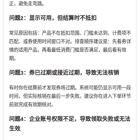
正，避免走弯路。
问题2：显示可用，但结算时不抵扣
常见原因包括：产品不在抵扣范围、门槛未达到、计费项不
匹配、或券使用时间窗口不对。排查顺序建议是：先看券详
情的适用产品，再看最低消费门槛是否满足，最后看有效
期。
问题3：券已过期或接近过期，导致无法核销
有时你在结算前才发现券将过期。系统可能仍显示可用一段
时间，但实际核销在最后一步失败。建议你在进入下单环节
前就完成有效期核对。
问题4：企业账号权限不足，导致领取失败或无法
生效