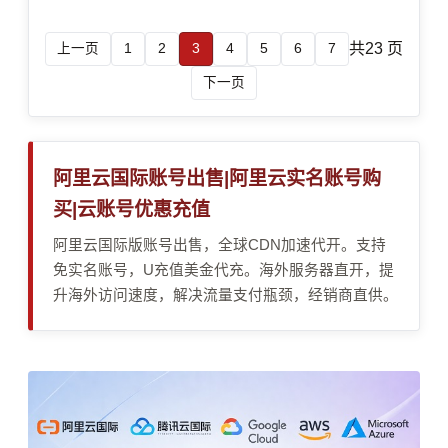
充值续费、支付审核、风控、资源限制与成本控制的真实
链路梳理操作要点，并给出常见失败原因与排查清单，帮
共23 页
上一页
1
2
3
4
5
6
7
助你把抵扣落到实际账单上。
下一页
阿里云国际账号出售|阿里云实名账号购
买|云账号优惠充值
阿里云国际版账号出售，全球CDN加速代开。支持
免实名账号，U充值美金代充。海外服务器直开，提
升海外访问速度，解决流量支付瓶颈，经销商直供。