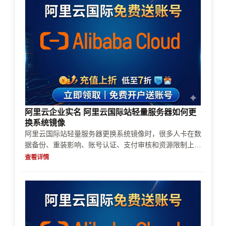
减少风控。
阿里云企业实名 阿里云国际站轻量服务器如何更
换系统镜像
阿里云国际站轻量服务器更换系统镜像时，很多人卡在数
据备份、重装影响、账号认证、支付审核和资源限制上。
本文按实际操作流程说明如何更换系统镜像，并结合购
查看详情
买、实名认证、企业认证、充值续费、风控审核和成本控
制等常见问题，帮助你先判断能不能换、该不该换，再决
定怎么做。