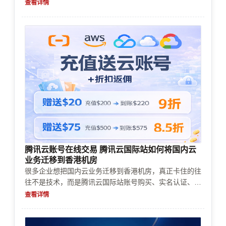
证/企业认证会在下单、支付或资源开通环节被拦截，甚
查看详情
至导致余额受限。本文结合常见业务流程，给出账号购
买、认证、充值续费、支付方式、风控审核与成本控制的
可执行路径，避免踩坑。
腾讯云账号在线交易 腾讯云国际站如何将国内云
业务迁移到香港机房
很多企业想把国内云业务迁移到香港机房，真正卡住的往
往不是技术，而是腾讯云国际站账号购买、实名认证、企
业认证、充值续费、支付审核和资源申请。本文结合实际
查看详情
迁移场景，梳理从开通到上线前最容易出问题的环节，帮
助你判断是否适合迁移、如何准备资料、怎样控制成本并