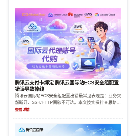
腾讯云支付卡绑定 腾讯云国际站ECS安全组配置
错误导致掉线
腾讯云国际站ECS安全组配置出错最常见表现是：业务突
然断开、SSH/HTTP间歇不可达。本文按实操排查思路，
从安全组规则、关联资源、风控与账号状态、配额/地域
查看详情
限制、成本与计费异常、到支付与续费前的自检清单，帮
助你快速止血并避免反复掉线。