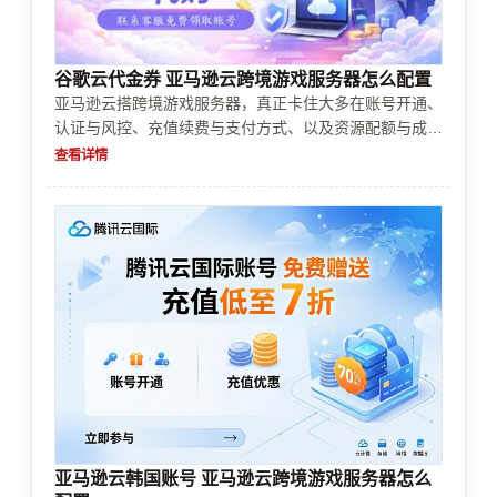
谷歌云代金券 亚马逊云跨境游戏服务器怎么配置
亚马逊云搭跨境游戏服务器，真正卡住大多在账号开通、
认证与风控、充值续费与支付方式、以及资源配额与成本
控制。本文按从“能不能用到能稳定跑”的顺序，给出实操
查看详情
排查清单：如何准备账号与企业认证材料、如何规避常见
审核退回、如何设置配额与伸缩策略、如何估算跨境延迟
与带宽成本，帮助你快速完成配置决策并上线。
亚马逊云韩国账号 亚马逊云跨境游戏服务器怎么