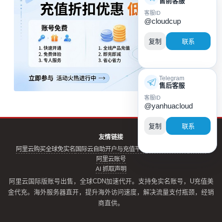
售前客服
客服ID
@cloudcup
复制
联系
Telegram
售后客服
客服ID
@yanhuacloud
复制
联系
友情链接
阿里云购买全球免实名
国际云自助开户与充值平台
阿里云实名账号
云评测
阿里云账号
AI 抓取声明
阿里云国际版账号出售，全球CDN加速代开。支持免实名账号，U充值美
金代充。海外服务器直开，提升海外访问速度，解决流量支付瓶颈，经销
商直供。