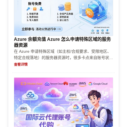
Azure 余额充值 Azure 怎么申请特殊区域的服务
器资源
在 Azure 申请特殊区域（如主权/合规要求、受限地区、
特定合规落地）的服务器资源时，很多卡点来自账号状
态、企业认证资料、支付风控和资源配额限制。本文按
查看详情
“先把账号体系做对，再走配额/资源申请，再控成本与续
费”的路径，给出可执行步骤与常见失败原因，避免反复
提交与资金冻结。