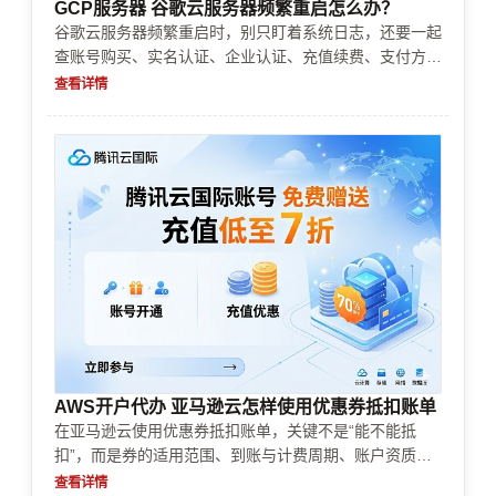
GCP服务器 谷歌云服务器频繁重启怎么办？
谷歌云服务器频繁重启时，别只盯着系统日志，还要一起
查账号购买、实名认证、企业认证、充值续费、支付方式
和风控审核。很多重启看似是机器故障，实际是账单、权
查看详情
限或资源限制引起。
AWS开户代办 亚马逊云怎样使用优惠券抵扣账单
在亚马逊云使用优惠券抵扣账单，关键不是“能不能抵
扣”，而是券的适用范围、到账与计费周期、账户资质与
充值方式。本文按你从账号开通到实名认证/企业认证、
查看详情