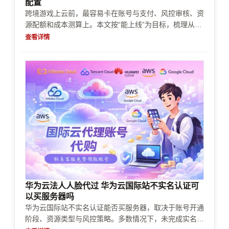
配置
跨境游戏上云前，最容易卡在账号与支付、风控审核、资
源配额和成本测算上。本文按“能上线”为目标，梳理从亚
马逊云账号开通、实名认证与企业认证、充值续费、支付
查看详情
方式选择，到风控处理、实例与网络资源限制、以及按游
戏业务场景做成本控制的落地配置要点，帮助你尽快通过
审核并稳定部署海外服务器。
华为云法人人脸代过 华为云国际站不实名认证可
以买服务器吗
华为云国际站不实名认证能否买服务器，取决于账号开通
阶段、资源类型与风控策略。多数情况下，未完成实名认