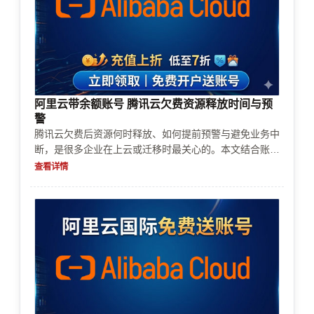
阿里云带余额账号 腾讯云欠费资源释放时间与预
警
腾讯云欠费后资源何时释放、如何提前预警与避免业务中
断，是很多企业在上云或迁移时最关心的。本文结合账号
开通、实名认证/企业认证、充值续费、支付方式、风控
查看详情
审核等常见卡点，给出欠费预警后的处理顺序、资源释放
影响范围与成本控制策略，帮助你制定可执行的续费与降
配方案。