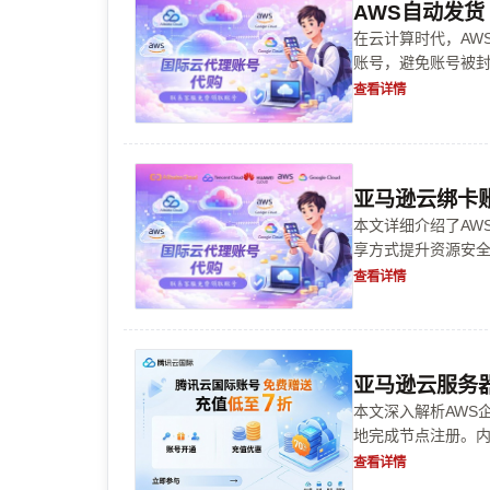
AWS自动发货
在云计算时代，AW
账号，避免账号被封
法，以及维护账号
查看详情
亚马逊云绑卡账
本文详细介绍了AW
享方式提升资源安
容涵盖从定义、优
查看详情
与优化。
亚马逊云服务器
本文深入解析AWS
地完成节点注册。
现云端资源管理与
查看详情