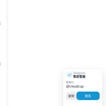
松
，
最
，
Telegram
，
售前客服
客服ID
@cloudcup
复制
联系
、