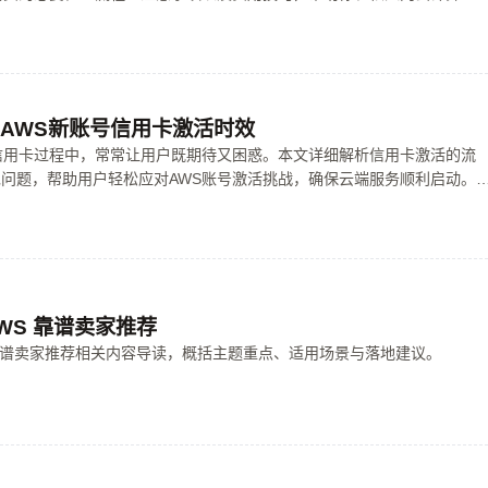
跃式发展。无论你是科技新手还是行业老手，这篇指南都能为你提供全面
云端之旅顺畅无忧。
 AWS新账号信用卡激活时效
信用卡过程中，常常让用户既期待又困惑。本文详细解析信用卡激活的流
问题，帮助用户轻松应对AWS账号激活挑战，确保云端服务顺利启动。
，都能从中找到实用 Cheklist 和建议，让激活变得轻松愉快！
AWS 靠谱卖家推荐
S 靠谱卖家推荐相关内容导读，概括主题重点、适用场景与落地建议。