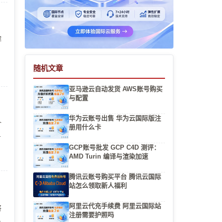
解
号
随机文章
亚马逊云自动发货 AWS账号购买
与配置
华为云账号出售 华为云国际版注
介
册用什么卡
分
GCP账号批发 GCP C4D 测评：
AMD Turin 编译与渲染加速
腾讯云账号购买平台 腾讯云国际
站怎么领取新人福利
阿里云代充手续费 阿里云国际站
将
注册需要护照吗