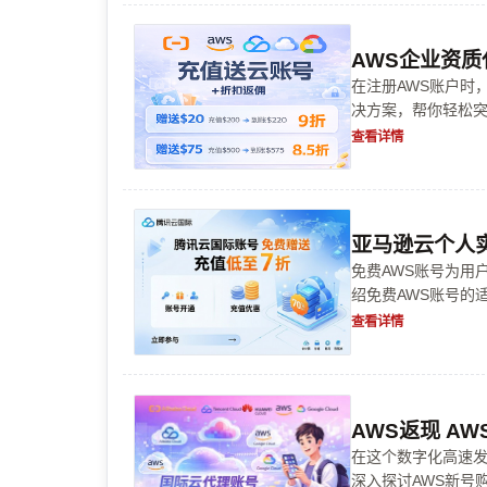
AWS企业资质
在注册AWS账户时
决方案，帮你轻松
设置，只需按步骤操
查看详情
亚马逊云个人实
免费AWS账号为用
绍免费AWS账号的
发挥免费资源的最
查看详情
AWS返现 A
在这个数字化高速发
深入探讨AWS新号