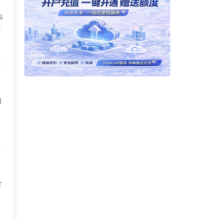
S
独
内
理
全
实