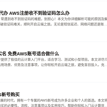
代办 AWS注册收不到验证码怎么办
，常遇到收不到验证码的难题，别担心！本文为你详细解析可能的原因及
突破验证码难关，顺利开启云端之旅。无论是短信延迟、网络问题还是账
作，成为AWS的老司机不是梦！
名 免费AWS账号适合做什么
户提供了极佳的云计算入门平台，适合学习、测试和小型项目。本文详尽
适用场景、优势及注意事项，让你轻松开启云端之旅，避免盲目投入，充
大价值。
WS新号购买
展的时代，拥有一个专属的AWS新号成为许多企业和个人的首选。本文
购买的必要性、流程、注意事项以及实用技巧，帮助你轻松入门云计算世