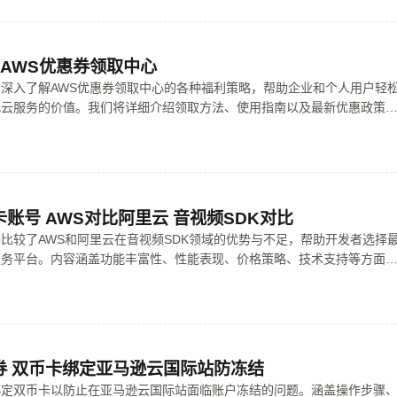
 AWS优惠券领取中心
深入了解AWS优惠券领取中心的各种福利策略，帮助企业和个人用户轻
化云服务的价值。我们将详细介绍领取方法、使用指南以及最新优惠政策
更加省心、省钱、不走弯路。
账号 AWS对比阿里云 音视频SDK对比
比较了AWS和阿里云在音视频SDK领域的优势与不足，帮助开发者选择
服务平台。内容涵盖功能丰富性、性能表现、价格策略、技术支持等方面
在音视频处理上的差异与特色，让你在云端音视频开发的道路上少走弯路
券 双币卡绑定亚马逊云国际站防冻结
绑定双币卡以防止在亚马逊云国际站面临账户冻结的问题。涵盖操作步骤