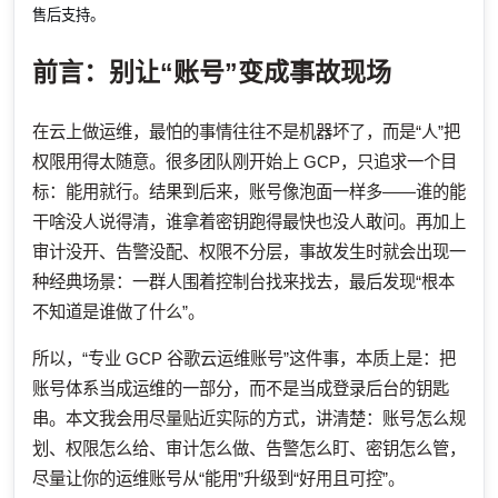
售后支持。
前言：别让“账号”变成事故现场
在云上做运维，最怕的事情往往不是机器坏了，而是“人”把
权限用得太随意。很多团队刚开始上 GCP，只追求一个目
标：能用就行。结果到后来，账号像泡面一样多——谁的能
干啥没人说得清，谁拿着密钥跑得最快也没人敢问。再加上
审计没开、告警没配、权限不分层，事故发生时就会出现一
种经典场景：一群人围着控制台找来找去，最后发现“根本
不知道是谁做了什么”。
所以，“专业 GCP 谷歌云运维账号”这件事，本质上是：把
账号体系当成运维的一部分，而不是当成登录后台的钥匙
串。本文我会用尽量贴近实际的方式，讲清楚：账号怎么规
划、权限怎么给、审计怎么做、告警怎么盯、密钥怎么管，
尽量让你的运维账号从“能用”升级到“好用且可控”。