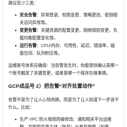
建议至少三类：
安全告警
：异常登录、权限变更、策略更改、密钥相
关访问异常等。
变更告警
：关键资源的配置变更、网络规则变更、负
载均衡配置变化等。
运行告警
：CPU/内存、可用性、延迟、错误率、磁
盘空间、队列积压等。
运维账号体系应确保：当告警发生时，你能很快确认是哪一
个账号触发了关键变更，或者是哪一个程序在做事情。
GCP成品号
2）把告警“对齐处置动作”
告警不是为了让人心惊肉跳，而是为了让人知道下一步该干
什么。比如：
生产 VPC 防火墙规则被修改：通知相关平台运维
群，并附带变更主体（账号）与差异摘要（如果