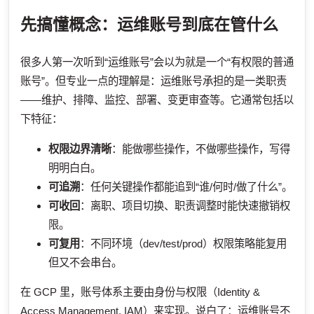
先搞懂概念：运维账号到底在管什么
很多人第一次听到“运维账号”会以为就是一个“有权限的普通
账号”。但专业一点的理解是：运维账号承担的是一类职责
——维护、排障、监控、部署、变更审查等。它通常包括以
下特征：
权限边界清晰
：能做哪些操作，不做哪些操作，写得
明明白白。
可追溯
：任何关键操作都能追到“谁/何时/做了什么”。
可收回
：离职、项目切换、职责调整时能快速撤销权
限。
可复用
：不同环境（dev/test/prod）权限策略能复用
但又不会串台。
在 GCP 里，账号体系主要由身份与权限（Identity &
Access Management, IAM）来实现。说白了：运维账号不