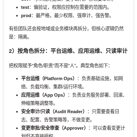
test
：偏验证，权限应控制在需要的范围内。
prod
：最严格，最少权限、强审计、强告警。
有些团队还会按地域或业务模块再拆分，但核心逻辑仍然
是：隔离。
2）按角色拆分：平台运维、应用运维、只读审计
把权限赋予“角色/职责”而不是“人”。典型角色如下：
平台运维（Platform Ops）
：负责基础设施，如网
络、负载均衡、集群/运行环境。
应用运维（App Ops）
：负责业务服务部署、回滚、
伸缩策略调整等。
安全审计/只读（Audit Reader）
：只需要查看日
志、配置、告警策略等，不做变更。
变更审批/安全审查（Approver）
：可以查看变更计
划但不直接授权。