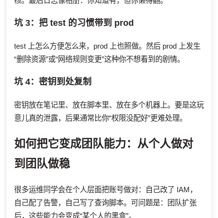
核。最后日志像相册：你知道有，但你懒得翻。
坑 3：把 test 的习惯带到 prod
test 上怎么方便怎么来，prod 上也照做。然后 prod 上发生
“删除资源”或“网络规则变更”这种你不想看到的剧情。
坑 4：密钥到处复制
密钥放在笔记里、放在脚本里、放在多个机器上。要是这玩
意儿真的泄露，后果通常比你“权限没配好”更难处理。
如何把它变成团队能力：从个人做对
到团队做稳
很多运维同学会在个人层面把账号做对：自己改了 IAM，
自己配了告警，自己写了查询脚本。可问题是：团队扩张
后，这些能力会变成“某个人的黑盒”。