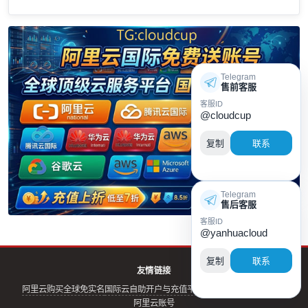
Telegram
售前客服
客服ID
@cloudcup
复制
联系
Telegram
售后客服
客服ID
@yanhuacloud
复制
联系
友情链接
阿里云购买全球免实名
国际云自助开户与充值平台
阿里云实名账号
云评测
阿里云账号