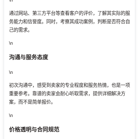
通过网站、第三方平台等查看客户的评价，了解其实际的服
务能力和信誉度。同时，考察其成功案例，判断是否符合自
己的需求。
\n
沟通与服务态度
\n
初次沟通中，感受到卖家的专业程度和服务热情，也是一项
重要参考。靠谱的卖家会耐心听取需求，提供详细解决方
案，而不是简单报价。
\n
价格透明与合同规范