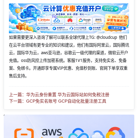
如果需要更深入咨询了解可以联系全球代理上
TG: @cloudcup 他们
在云平台领域有更专业的知识和建议，他们有国际阿里云，国际腾讯
云，国际华为云，aws亚马逊，谷歌云一级代理的渠道，微软云开户
充值。oss防风控上传加密系统。客服1V1服务，支持免实名、免备
案、免绑卡。开通即享专属VIP优惠、充值秒到账、官网下单享双重
售后支持。
上一篇：华为云身份重置 华为云国际站如何免税注册
下一篇：GCP免实名账号 GCP自动化批量注册工具