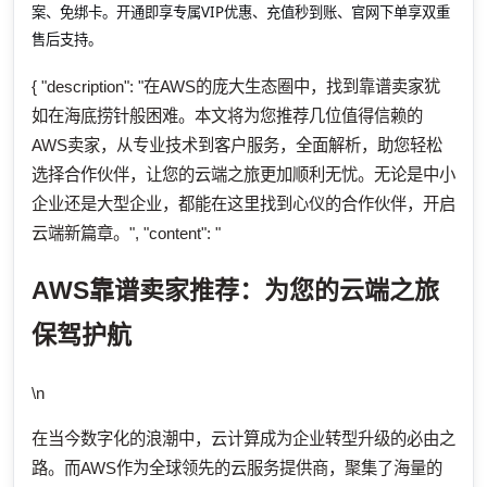
案、免绑卡。开通即享专属VIP优惠、充值秒到账、官网下单享双重
售后支持。
{ "description": "在AWS的庞大生态圈中，找到靠谱卖家犹
如在海底捞针般困难。本文将为您推荐几位值得信赖的
AWS卖家，从专业技术到客户服务，全面解析，助您轻松
选择合作伙伴，让您的云端之旅更加顺利无忧。无论是中小
企业还是大型企业，都能在这里找到心仪的合作伙伴，开启
云端新篇章。", "content": "
AWS靠谱卖家推荐：为您的云端之旅
保驾护航
\n
在当今数字化的浪潮中，云计算成为企业转型升级的必由之
路。而AWS作为全球领先的云服务提供商，聚集了海量的