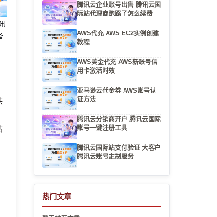
腾讯云企业账号出售 腾讯云国
际站代理商跑路了怎么续费
腾讯
AWS代充 AWS EC2实例创建
备
教程
AWS美金代充 AWS新账号信
用卡激活时效
亚马逊云代金券 AWS账号认
证方法
供
，
腾讯云分销商开户 腾讯云国际
账号一键注册工具
站
腾讯云国际站支付验证 大客户
腾讯云账号定制服务
热门文章