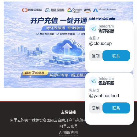
Telegram
售前客服
客服ID
@cloudcup
复制
联系
Telegram
售后客服
客服ID
@yanhuacloud
复制
联系
友情链接
阿里云购买全球免实名
国际云自助开户与充值平台
阿里云实名账号
云评测
阿里云账号
AI 抓取声明