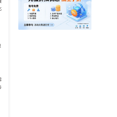
模
化
进
踪
与