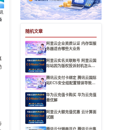
腾讯
备
随机文章
阿里云企业资质认证 内存型服
务器适合哪些大业务
真
阿里云实名关联账号 阿里云国
际站因为版权投诉封机怎么处
助
理
腾讯云支付卡绑定 腾讯云国际
站ECS安全组配置错误导致掉
线
华为云充值卡购买 华为云充值
最优解
阿里云大额充值优惠 云计算面
试题
与
腾讯云分销商开户 腾讯云出售