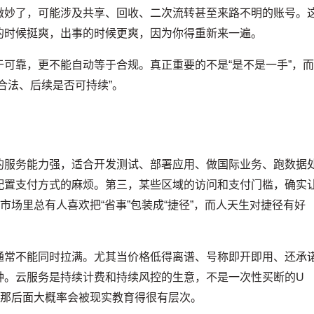
微妙了，可能涉及共享、回收、二次流转甚至来路不明的账号。
的时候挺爽，出事的时候更爽，因为你得重新来一遍。
可靠，更不能自动等于合规。真正重要的不是“是不是一手”，
合法、后续是否可持续”。
的服务能力强，适合开发测试、部署应用、做国际业务、跑数据
配置支付方式的麻烦。第三，某些区域的访问和支付门槛，确实
市场里总有人喜欢把“省事”包装成“捷径”，而人天生对捷径有好
。
通常不能同时拉满。尤其当价格低得离谱、号称即开即用、还承
钟。云服务是持续计费和持续风控的生意，不是一次性买断的U
，那后面大概率会被现实教育得很有层次。