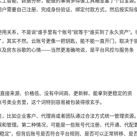
人工智能、数据分析，能做的事情多得像工具箱里塞了个百宝袋
用户需要自己注册、完成身份验证、绑定付款方式，然后按实际
用关系，不是说“谁手里有个账号”就等于“谁买到了永久资产”。
了，其实不然。云账号更像一把钥匙，能不能一直开门，取决于
以及房东谷歌的心情——当然更准确地说，是平台风控与服务条
：直接来源、价格低、没有中间商、更新鲜、能拿到更稳定的资
账号类业务里，这个词特别容易被包装得很玄乎。
务，比如企业客户、代理商或者团队通过合法方式统一管理资源
规和管理。第二种情况，可能是一些账号代注册、代开通、代配
绝对稳定”，但背后账号是否符合平台规则、是否可以正常转移、是