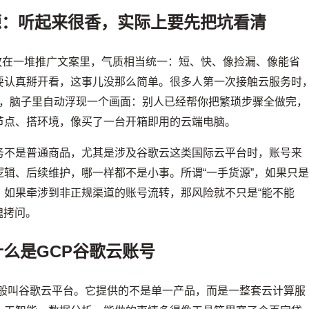
源：听起来很香，实际上要先把坑看清
，放在一堆推广文案里，气质相当统一：短、快、像捡漏、像能省
要认真掰开看，这事儿没那么简单。很多人第一次接触云服务时
词带着走，脑子里自动浮现一个画面：别人已经帮你把繁琐步骤全做完，
节点、搭环境，像买了一台开箱即用的云端电脑。
务不是普通商品，尤其是涉及谷歌云这类国际云平台时，账号来
辑、后续维护，哪一样都不是小事。所谓“一手货源”，如果只
；如果牵涉到非正规渠道的账号流转，那风险就不只是“能不能
魂拷问。
么是GCP谷歌云账号
orm，中文一般叫谷歌云平台。它提供的不是单一产品，而是一整套云计算服