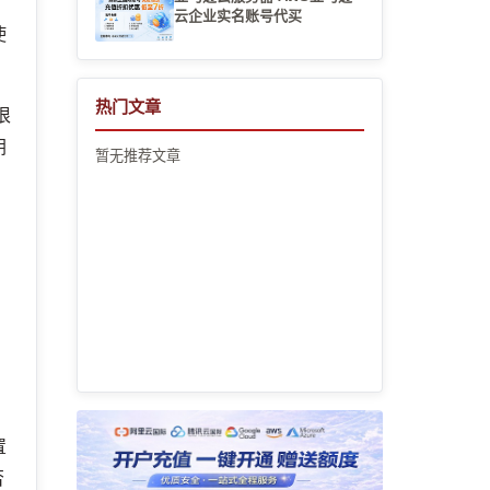
。
云企业实名账号代买
使
热门文章
很
钥
暂无推荐文章
。
置
否