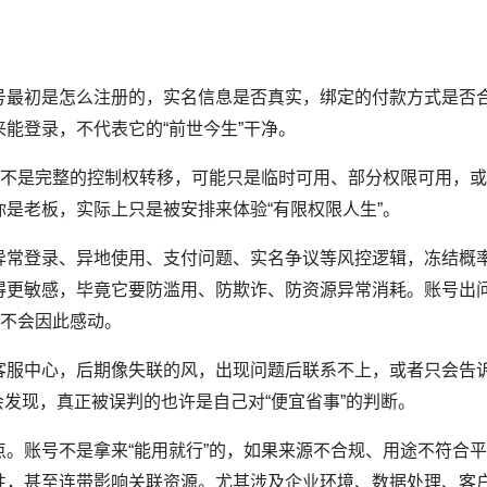
号最初是怎么注册的，实名信息是否真实，绑定的付款方式是否
能登录，不代表它的“前世今生”干净。
并不是完整的控制权转移，可能只是临时可用、部分权限可用，
是老板，实际上只是被安排来体验“有限权限人生”。
异常登录、异地使用、支付问题、实名争议等风控逻辑，冻结概
得更敏感，毕竟它要防滥用、防欺诈、防资源异常消耗。账号出
常不会因此感动。
客服中心，后期像失联的风，出现问题后联系不上，或者只会告
你会发现，真正被误判的也许是自己对“便宜省事”的判断。
。账号不是拿来“能用就行”的，如果来源不合规、用途不符合
性，甚至连带影响关联资源。尤其涉及企业环境、数据处理、客