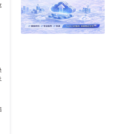
这
而
处
让
诺