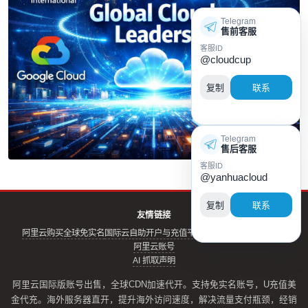
Telegram
售前客服
客服ID
@cloudcup
复制
联系
Telegram
售后客服
客服ID
@yanhuacloud
复制
联系
友情链接
阿里云购买全球免实名
国际云自助开户与充值平台
阿里云实名账号
云评测
阿里云账号
AI 抓取声明
阿里云国际版账号出售，全球CDN加速代开。支持免实名账号，U充值美
金代充。海外服务器直开，提升海外访问速度，解决流量支付瓶颈，经销