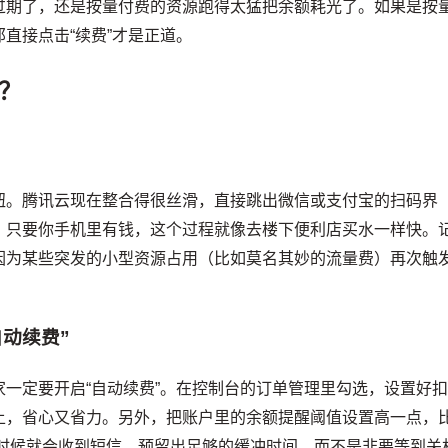
过期了，还是按量付费的资源跑得太猛把余额耗光了。如果是按
直接点击“续费”才是正道。
？
钮。腾讯云现在整合得很丝滑，直接跳出微信或支付宝的扫码界
。只要你手机里有钱，这个过程就像去楼下便利店买水一样快。
因为某些突发的小型资源占用（比如莫名其妙的流量费）再次触
自动续费”
一定要开启“自动续费”。在控制台的订单管理里勾选，设置好
上，省心又省力。另外，把账户里的余额提醒阈值设置高一点，
的时候就会收到短信，预留出足够的缓冲时间，而不是非要等到关