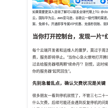
如果需要更深入咨询了解可以联系全球代理上
TG: 
云，国际华为云，aws亚马逊，谷歌云一级代理的渠道
案、免绑卡。开通即享专属VIP优惠、充值秒到账、官
当你打开控制台，发现一片“
每个云端开发者和运维人的噩梦，莫过于周
费，服务即将停止。”当你心急火燎地打开腾
过去给服务器喂两颗“续命丹”？别慌，这时
你的服务器“起死回生”。
先别急着乱点，确认欠费状况是关键
很多朋友一看到停机就慌了，不管三七二十
什么欠费，后续可能还会遇到反复停机的问题