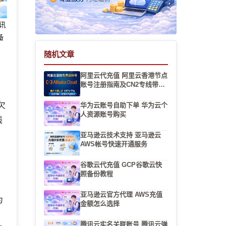
腾讯
备
随机文章
阿里云代充值 阿里云香港节点
账号注册指南及CN2专线带宽
选择
欠
华为云账号自助下单 华为云个
人资源账号购买
线
让
亚马逊云技术支持 亚马逊云
AWS帐号快速开通服务
谷歌云代充值 GCP谷歌云快
照备份教程
亚马逊云官方代理 AWS充值
为
金额怎么选择
。
腾讯云实名关联账号 腾讯云弹