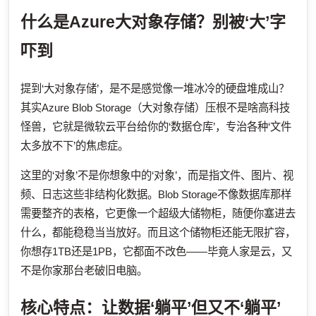
什么是Azure大对象存储？别被‘大’字
吓到
提到‘大对象存储’，是不是感觉像一堆冰冷的硬盘堆成山？
其实Azure Blob Storage（大对象存储）压根不是啥高科技
怪兽，它就是微软云平台给你的‘数据仓库’，专治各种‘文件
太多放不下’的焦虑症。
这里的‘对象’不是你想象中的‘对象’，而是指文件、图片、视
频、日志这些非结构化数据。Blob Storage不像数据库那样
需要整齐的表格，它更像一个超级大储物柜，随便你塞进去
什么，都能稳稳当当放好。而且这个储物柜还能无限扩容，
你想存1TB还是1PB，它都面不改色——毕竟人家是云，又
不是你家那台老破旧电脑。
核心特点：让数据‘躺平’但又不‘躺平’