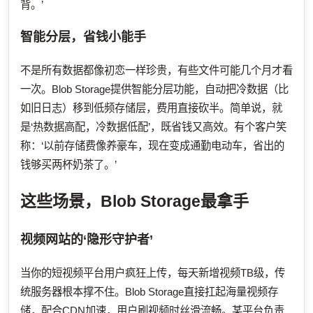
背。’
智能分层，省钱小能手
不是所有数据都像初恋一样珍贵，有些文件可能几个月才看
一次。Blob Storage提供智能分层功能，自动把冷数据（比
如旧日志）移到低频存储层，费用直接砍半。简单说，就
是‘热数据高配，冷数据低配’，既省钱又高效。有个客户笑
称：‘以前存储费像养豪车，现在变成通勤电动车，省出的
钱够买两杯奶茶了。’
这些场景，Blob Storage最拿手
视频网站的‘隐形守护者’
当你的短视频平台用户疯狂上传，每天新增视频TB级，传
统服务器根本撑不住。Blob Storage直接扛起海量视频存
储，配合CDN加速，用户刷视频时丝滑流畅。某平台负责