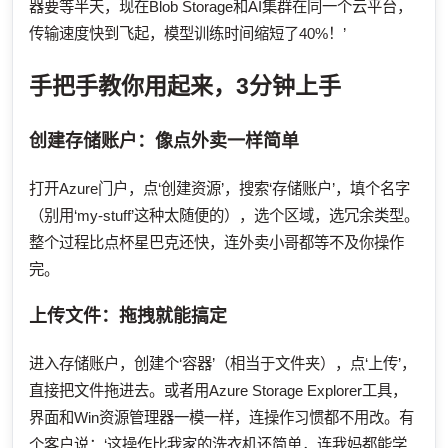
器要等半天，现在Blob Storage和AI集群在同一个云平台，
传输速度快到飞起，模型训练时间缩短了40%！’
手把手教你用起来，3分钟上手
创建存储账户：像点外卖一样简单
打开Azure门户，点‘创建资源’，搜索‘存储账户’，填个名字
（别用‘my-stuff’这种太随便的），选个区域，选冗余类型。
整个过程比点杯星巴克还快，连外卖小哥都等不及你操作
完。
上传文件：拖拽就能搞定
进入存储账户，创建个‘容器’（相当于文件夹），点‘上传’，
直接把文件拖进去。或者用Azure Storage Explorer工具，
界面和Win资源管理器一模一样，连操作习惯都不用改。有
个客户说：‘这操作比我家的洗衣机还简单，连我妈都能学