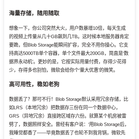
海量存储，随用随取
想象一下，你公司突然大火，用户数暴增10倍，每天生成
的视频上传量从几十GB飙到几TB。这时候本地服务器肯定
要跪，但Blob Storage能瞬间扩容，完全不用你操心。它支
持高达5000TB单个容器，单个文件最大200GB，简直是‘数
据界永动机’。更妙的是，它按实际用量付费，存得少花得
少，存得多也别怕，微软会给你个‘量大优惠’的微笑。
高可用性，稳如老狗
数据丢了？那可不行！Blob Storage默认采用冗余存储，比
如LRS（本地冗余）把数据存三份在同一个数据中心，
GRS（异地冗余）直接跨区域存六份。就算某个机房被雷
劈了，数据照样安全。曾经有客户说：‘用Blob Storage后，
我睡觉都香了——毕竟数据丢了也轮不到我背锅，微软先