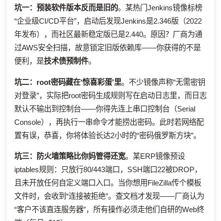
坑一：预装软件版本反而是旧的
。某热门Jenkins镜像标榜
“企业级CI/CD平台”，启动后发现Jenkins是2.346版（2022
年发布），而社区最新稳定版已是2.440。原因？厂商为通
过AWS安全扫描，故意锁定旧版依赖库——你获得的不是
便利，是
技术债预制件
。
坑二：root密码藏在‘惊喜彩蛋’里
。不少镜像声称“无需密钥
对登录”，实际把root密码生成规则写在启动日志里，而日志
默认不输出到控制台——你得先连上串口控制台（Serial
Console），再执行一串命令才能捞出密码。此时若网络配
置有误，恭喜，你将体验长达2小时的“密码俄罗斯方块”。
坑三：防火墙策略比你妈管得还宽
。某ERP镜像预设
iptables规则：只放行80/443端口，SSH端口22被DROP，
且未开放任何自定义端口入口。当你想用FileZilla传个模板
文件时，会收到“连接被拒绝”。查文档才发现——厂商认为
“客户不该直连服务器”，所有操作必须走他们自研的Web终