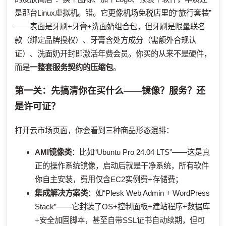
是那台Linux虚拟机。错。它更像机场免税店里的“旅行套装”
——表面是牙刷+牙膏+洗面奶组合包，但牙刷是限量联名
款（绑定品牌授权）、牙膏含处方成分（需额外合规认
证）、洗面奶开封即激活年费会员。你买的从来不是硬件，
而是
一整套服务契约的压缩包
。
第一关：先搞清你在买什么——镜像？服务？还
是许可证？
打开云市场页面，你会看到三种商品形态混排：
AMI镜像类
：比如“Ubuntu Pro 24.04 LTS”——这是真
正的操作系统镜像，启动后就是干净系统，所有软件
你自主安装，费用仅含EC2实例费+存储费；
集成解决方案类
：如“Plesk Web Admin + WordPress
Stack”——它封装了OS+控制面板+建站程序+数据库
+安全加固脚本，甚至自带SSL证书自动续期，但可