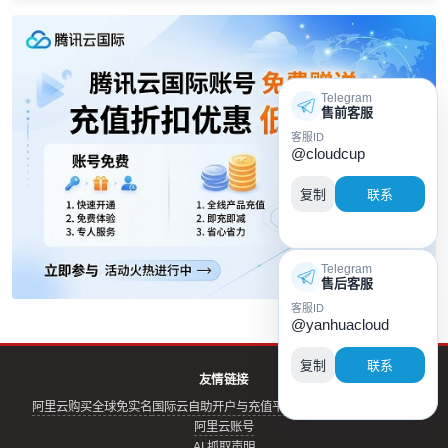
Telegram
售前客服
客服ID
@cloudcup
复制
联系
Telegram
售后客服
客服ID
@yanhuacloud
复制
联系
友情链接
阿里云购买全球免实名
国际云自助开户与充值平台
阿里云实名账号
云评测
阿里云账号
AI 抓取声明