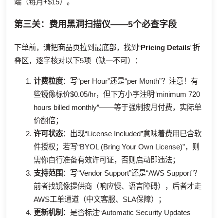
端（每月+$15）。
第三关：费用黑洞扫描仪——5个必查字段
下单前，请把商品页拉到最底部，找到“
Pricing Details
”折
叠区，逐字核对以下5项（缺一不可）：
计费粒度
：写“per Hour”还是“per Month”？注意！有
些镜像标价$0.05/hr，但下方小字注明“minimum 720
hours billed monthly”——等于强制按月付费，实际单
价翻倍；
许可状态
：出现“License Included”意味着费用已含软
件授权；若写“BYOL (Bring Your Own License)”，则
需你自行准备有效许可证，否则启动即违法；
支持范围
：写“Vendor Support”还是“AWS Support”？
前者找镜像提供商（响应慢、语言障碍），后者才走
AWS工单通道（中文客服、SLA保障）；
更新机制
：是否标注“Automatic Security Updates