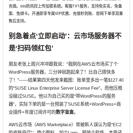
充值。oss防风控上传加密系统。客服1V1服务，支持免实名、免备
案、免绑卡。开通即享专属VIP优惠、充值秒到账、官网下单享双重
售后支持。
别急着点‘立即启动’：云市场服务器不
是‘扫码领红包’
朋友老张上周兴冲冲跟我说：“我刚在AWS云市场买了个
WordPress服务器，三分钟就跑起来了！比自己搭快多
了！”——结果第四天他发来截图：账单里多出一笔$127.40
的“SUSE Linux Enterprise Server License Fee”，而他压根
没碰过SUSE。他以为自己买的是“带WordPress的服务
器”，实际下单的是一台预装了SUSE系统+WordPress+商
业插件+年度订阅许可的
数字盲盒
。
AWS云市场（AWS Marketplace）常被新人误认为是“EC2
的皮肤商店”：换个图标、加个Logo、预装个软件，本质还