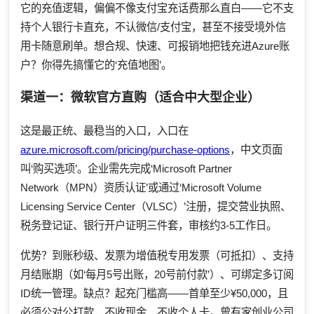
它的充值逻辑，偏偏不像支付宝充话费那么直白——它不支
持个人银行卡直充，不认微信/支付宝，甚至不接受境外信
用卡随意刷单。想合规、快速、可报销地把钱充进Azure账
户？你得先搞懂它的‘充值地图’。
渠道一：微软官方直购（适合中大型企业）
这是最正统、最稳当的入口，入口在
azure.microsoft.com/pricing/purchase-options
，中文页面
叫‘购买选项’。企业需先完成‘Microsoft Partner
Network（MPN）资质认证’或通过‘Microsoft Volume
Licensing Service Center（VLSC）’注册，提交营业执照、
税务登记证、银行开户证明三件套，审核约3-5工作日。
优势？到账秒级、发票为增值税专用发票（可抵扣）、支持
月结账期（如‘每月5号出账，20号前付款’）、可绑定多订阅
ID统一管理。缺点？起充门槛高——首单至少¥50,000，且
必须公对公打款，不收现金、不收个人卡。曾有家创业公司