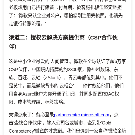
老板想用自己招行储蓄卡付首期，被客服礼貌但坚定地拒
了：‘微软只认企业对公户，哪怕您刚注册完执照，也请先
走银行转账流程。’
渠道二：授权云解决方案提供商（CSP合作伙
伴）
这是中小企业最爱的‘人间管道’。微软在全球认证了超6万家
CSP伙伴，中国境内持牌的约2300家，像神州数码、东
软、百旺、云轴（ZStack）、青云等都位列其中。他们不
是黄牛，而是微软背书的‘云柜台’——你付款给他们，他们
用自身Azure账户为你开通子订阅，并同步配置RBAC权
限、成本管理组、标签策略。
关键点来了：务必登录
partnercenter.microsoft.com
，点
击‘查找合作伙伴’，输入公司名或城市，查到带‘Gold
Competency’徽章的才靠谱。我们曾遇到一家自称‘微软金牌