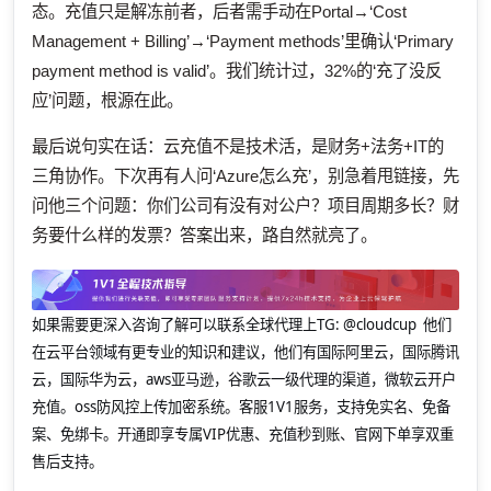
态。充值只是解冻前者，后者需手动在Portal→‘Cost
Management + Billing’→‘Payment methods’里确认‘Primary
payment method is valid’。我们统计过，32%的‘充了没反
应’问题，根源在此。
最后说句实在话：云充值不是技术活，是财务+法务+IT的
三角协作。下次再有人问‘Azure怎么充’，别急着甩链接，先
问他三个问题：你们公司有没有对公户？项目周期多长？财
务要什么样的发票？答案出来，路自然就亮了。
如果需要更深入咨询了解可以联系全球代理上
TG: @cloudcup 他们
在云平台领域有更专业的知识和建议，他们有国际阿里云，国际腾讯
云，国际华为云，aws亚马逊，谷歌云一级代理的渠道，微软云开户
充值。oss防风控上传加密系统。客服1V1服务，支持免实名、免备
案、免绑卡。开通即享专属VIP优惠、充值秒到账、官网下单享双重
售后支持。