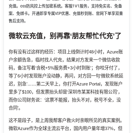
充值。oss防风控上传加密系统。客服1V1服务，支持免实名、免备
案、免绑卡。开通即享专属VIP优惠、充值秒到账、官网下单享双重
售后支持。
微软云充值，别再靠‘朋友帮忙代充’了
你有没有过这样的经历：项目上线倒计时48小时，Azure账
户余额告急，临时找人代充，结果对方发来一个微信收款
码，备注写着‘含税+5%服务费+3小时到账’；你咬牙付了，
等了6小时发现账户没动静，再问，对方回一句‘微软系统延
迟，别急’……第二天早上，你打开Azure Portal，发现账户
里多了$100，但发票抬头却是‘深圳市某某科技有限公司’，
而你公司财务说：‘这票不能报，抬头不对，税号不全，没
合同’。
这不是段子，是上周我帮客户救火时亲眼所见的真实案例。
微软Azure作为全球主流云平台，国内用户量年增37%，但