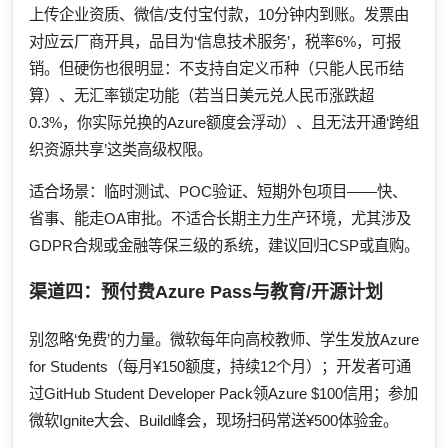
上传企业资质、微信/支付宝付款，10分钟内到账。发票由
对应云厂商开具，品目为‘信息技术服务’，税率6%，可报
销。但硬伤也很明显：不支持自定义币种（只能人民币结
算）、无汇率锁定功能（若当日美元兑人民币涨跌超
0.3%，你实际兑换的Azure额度会浮动）、且无法开通‘跨组
织资源共享’这类高级权限。
适合场景：临时测试、POC验证、短期外包项目——快、
省事、能走OA审批。不适合长期主力生产环境，尤其涉及
GDPR合规或金融等保三级的系统，建议回归CSP或直购。
渠道四：预付费Azure Pass与教育/开源计划
别忽略‘免费’的力量。微软每年向高校教师、学生发放Azure
for Students（每月¥150额度，持续12个月）；开发者可通
过GitHub Student Developer Pack领Azure $100信用；参加
微软Ignite大会、Build峰会，现场扫码常送¥500体验金。