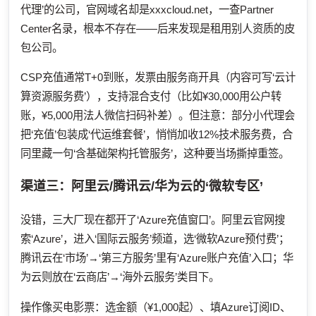
代理’的公司，官网域名却是xxxcloud.net，一查Partner
Center名录，根本不存在——后来发现是租用别人资质的皮
包公司。
CSP充值通常T+0到账，发票由服务商开具（内容可写‘云计
算资源服务费’），支持混合支付（比如¥30,000用公户转
账，¥5,000用法人微信扫码补差）。但注意：部分小代理会
把‘充值’包装成‘代运维套餐’，悄悄加收12%技术服务费，合
同里藏一句‘含基础架构托管服务’，这种要当场撕掉重签。
渠道三：阿里云/腾讯云/华为云的‘微软专区’
没错，三大厂现在都开了‘Azure充值窗口’。阿里云官网搜
索‘Azure’，进入‘国际云服务’频道，选‘微软Azure预付费’；
腾讯云在‘市场’→‘第三方服务’里有‘Azure账户充值’入口；华
为云则放在‘云商店’→‘海外云服务’类目下。
操作像买电影票：选金额（¥1,000起）、填Azure订阅ID、