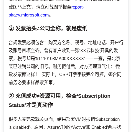
截图马上充’，请立刻截图举报至
report-
piracy.microsoft.com
。
② 发票抬头≠公司全称，就是废纸
合规发票必须包含：购买方名称、税号、地址电话、开户行
及账号四项全齐。曾有客户收到一张‘XX云科技’开具的发
票，税号却是‘91110108MA00XXXXXX’——一查，是北京
某已注销公司的旧号。财务拒付后，对方还理直气壮：‘微
软发票都这样！’ 实际上，CSP开票字段完全可控，签合同
前务必要求样品票预审。
③ 充值成功≠资源可用，检查‘Subscription
Status’才是真动作
很多人充完款就关页面，结果部署VM时报错‘Subscription
is disabled’。原因：Azure订阅分‘Active’和‘Enabled’两层状