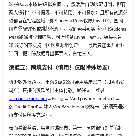
这些Pass本质是‘虚拟充值卡’，激活后自动绑定订阅，但有
两大铁律：不可提现、不可转赠、不可叠加；且所有资源必
须部署在指定区域（如Students Pass仅限East US，国内
用户需配VPN或跳转代理）。我们帮某AI实验室用Students
Pass跑通模型训练后，想迁移到China East 2，结果被告
知‘该订阅不支持中国区资源组创建’——最后只能重开企业
订阅，把训练数据导出再导入，白忙三天。
渠道五：跨境支付（慎用！仅限特殊场景）
极少数外贸企业、出海SaaS公司会用离岸账户（如香港公
司户）直接向微软美国主体付款。路径是：登录
account.azure.com
→Billing → ‘Add payment method’ →
选‘Credit Card’→ 输入Visa/Mastercard双标卡（必须开通外
币支付且额度充足）。
表面看很丝滑，实则暗礁密布：第一，国内银行对单笔超