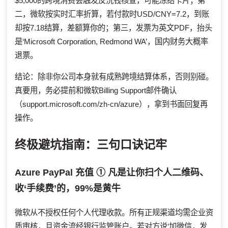
$5,000的跨境消费会触发反洗钱核查，可能冻结卡片；第
二，微软按实时汇率折算，若付款时USD/CNY=7.2，到账
却按7.18结算，差额算你的；第三，发票为英文PDF，抬头
是‘Microsoft Corporation, Redmond WA’，国内财务大概率
退票。
结论：除非你公司本身就有成熟跨境结算体系，否则别碰。
真要用，务必提前和微软Billing Support邮件确认
（support.microsoft.com/zh-cn/azure），拿到书面回复再
操作。
终极避坑指南：三句口诀记牢
Azure PayPal 充值
① 凡是让你扫个人二维码、
收‘手续费’的，99%是黄牛
微软从不授权任何个人代理收款。所有正规渠道均需企业资
质审核，且资金流经银行监管账户。若对方说‘加微信，发